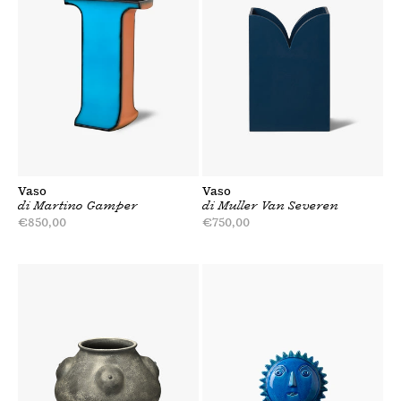
Vaso
Vaso
di
Martino Gamper
di
Muller Van Severen
Prezzo
€850,00
Prezzo
€750,00
di
di
listino
listino