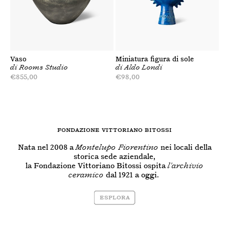
Vaso
Miniatura figura di sole
di
Rooms Studio
di
Aldo Londi
Prezzo
€855,00
Prezzo
€98,00
di
di
listino
listino
FONDAZIONE VITTORIANO BITOSSI
Nata nel 2008 a
Montelupo Fiorentino
nei locali della
storica sede aziendale,
la Fondazione Vittoriano Bitossi ospita
l'archivio
ceramico
dal 1921 a oggi.
Esplora