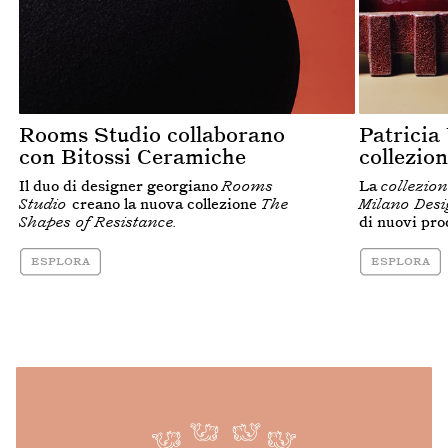
Rooms Studio collaborano
Patricia
con Bitossi Ceramiche
collezio
Il duo di designer georgiano
Rooms
La
collezio
Studio
creano la nuova collezione
The
Milano Desi
Shapes of Resistance.
di nuovi pro
esplora
esplora